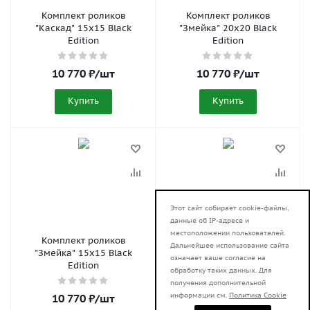
Комплект роликов
Комплект роликов
"Каскад" 15x15 Black
"Змейка" 20x20 Black
Edition
Edition
10 770
₽
/шт
10 770
₽
/шт
Купить
Купить
Этот сайт собирает cookie-файлы,
данные об IP-адресе и
местоположении пользователей.
Комплект роликов
Комплект роликов
Дальнейшее использование сайта
"Змейка" 15x15 Black
"Гирлянда" 20x20 Black
означает ваше согласие на
Edition
Edition
обработку таких данных. Для
получения дополнительной
информации см.
Политика Cookie
10 770
₽
/шт
10 770
₽
/шт