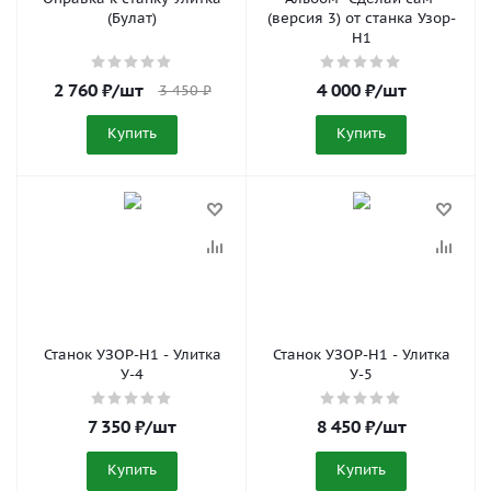
(Булат)
(версия 3) от станка Узор-
Н1
2 760
₽
/шт
4 000
₽
/шт
3 450
₽
Купить
Купить
Станок УЗОР-Н1 - Улитка
Станок УЗОР-Н1 - Улитка
У-4
У-5
7 350
₽
/шт
8 450
₽
/шт
Купить
Купить