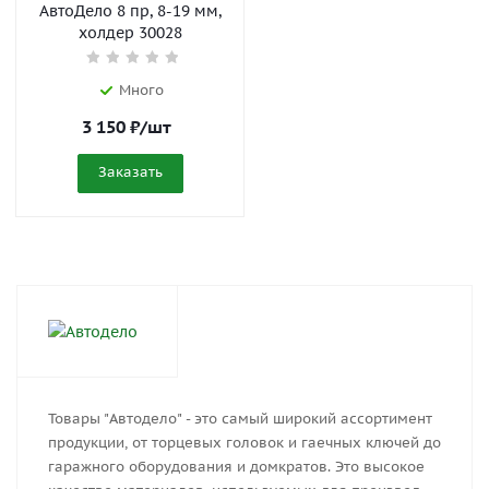
АвтоДело 8 пр, 8-19 мм,
холдер 30028
Много
3 150
₽
/шт
Заказать
Товары "Автодело" - это са­мый ши­ро­кий ас­сор­ти­мент
про­дук­ции, от тор­це­вых го­ло­вок и га­еч­ных клю­чей до
га­раж­но­го обо­ру­до­ва­ния и дом­кра­тов. Это вы­со­кое