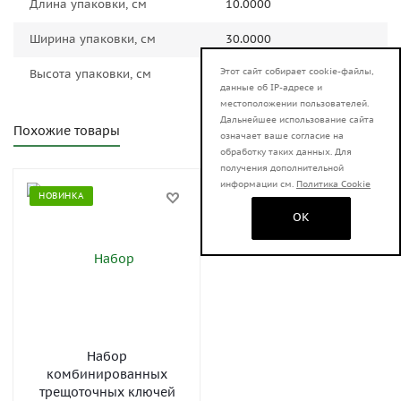
Длина упаковки, см
10.0000
Ширина упаковки, см
30.0000
Этот сайт собирает cookie-файлы,
Высота упаковки, см
10.0000
данные об IP-адресе и
местоположении пользователей.
Дальнейшее использование сайта
Похожие товары
означает ваше согласие на
обработку таких данных. Для
получения дополнительной
информации см.
Политика Cookie
НОВИНКА
OK
Набор
комбинированных
трещоточных ключей