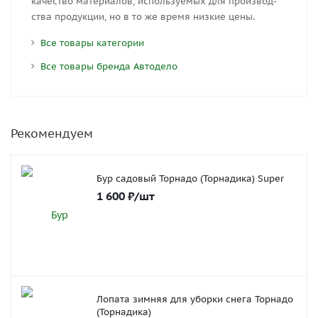
ка­че­ство ма­те­ри­а­лов, ис­поль­зу­е­мых для про­из­вод­
ства про­дук­ции, но в то же вре­мя низ­кие цены.
Все товары категории
Все товары бренда Автодело
Рекомендуем
Бур садовый Торнадо (Торнадика) Super
1 600
₽
/шт
Лопата зимняя для уборки снега Торнадо
(Торнадика)