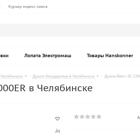
т
Курьер яндекс лавка
овки
Лопата Электромаш
Товары Hanskonner
 Челябинске
-
Дрели безударные в Челябинске
-
Дрель Rebir IE-12
2000ER в Челябинске
А