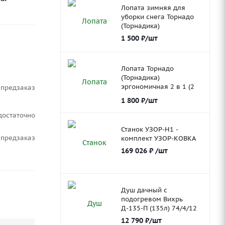
Лопата зимняя для
уборки снега Торнадо
(Торнадика)
1 500
₽
/шт
Лопата Торнадо
(Торнадика)
эргономичная 2 в 1 (2
Предзаказ
ковша)
1 800
₽
/шт
Достаточно
Станок УЗОР-Н1 -
Предзаказ
комплект УЗОР-КОВКА
169 026
₽
/шт
Душ дачный с
подогревом Вихрь
Д-135-П (135л) 74/4/12
12 790
₽
/шт