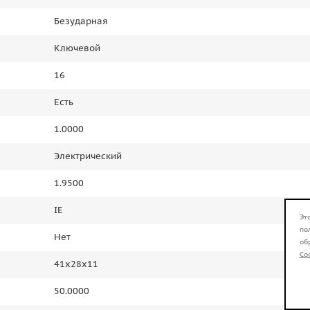
Безударная
Ключевой
16
Есть
1.0000
Электрический
1.9500
IE
Эт
по
Нет
об
Co
41x28x11
50.0000