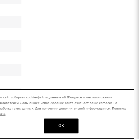
от сайт собирает cookie-файлы, данные об IP-адресе и местоположении
льзователей. Дальнейшее использование сайта означает ваше согласие на
работку таких данных. Для получения дополнительной информации см.
Политика
okie
OK