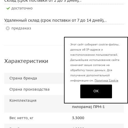
Склад (срок поставки от 2 до 5 дней), .
Достаточно
Удаленный склад (срок поставки от 7 до 14 дней), .
Предзаказ
Этот сайт собирает cookie-файлы,
данные об IP-адресе и
местоположении пользователей.
Характеристики
Дальнейшее использование сайта
означает ваше согласие на
обработку таких данных. Для
получения дополнительной
Страна бренда
Россия
информации см.
Политика Cookie
Страна производства
Россия
OK
Комплектация
Пильная рамка (мини
пилорама) ПРМ-1
Вес нетто, кг
3.3000