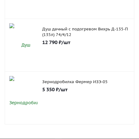
Душ дачный с подогревом Вихрь Д-135-П
(135л) 74/4/12
12 790
₽
/шт
Зернодробилка Фермер ИЗЭ-05
5 350
₽
/шт