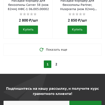
Насадка-кородер для
Насадка-кородер для
бензопилы Carver 38 (нож
бензопилы Partner,
82мм) НФС-1 06.005.00002
Husqvarna (нож 82мм)
НФС-1 06.005.00006
2 800
₽
/шт
2 850
₽
/шт
Купить
Купить
Показать еще
1
2
Подпишитесь на нашу рассылку, и получите курс
грамотного клиента!