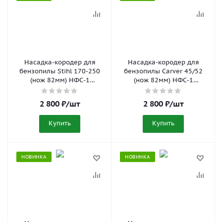
Насадка-кородер для
Насадка-кородер для
бензопилы Stihl 170-250
бензопилы Carver 45/52
(нож 82мм) НФС-1
(нож 82мм) НФС-1
06.005.00008
06.005.00004
2 800
₽
/шт
2 800
₽
/шт
Купить
Купить
НОВИНКА
НОВИНКА