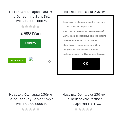
Насадка болгарка 180мм
Насадка болгарка 230мм
на бензопилу Stihl 361
на бензопилу Stihl 170-250
НУП-2 06.005.00039
НУП-3 06.005.00037
Этот сайт собирает cookie-файлы,
данные об IP-адресе и
местоположении пользователей.
2 400
₽
/шт
2 450
₽
/шт
Дальнейшее использование сайта
означает ваше согласие на
Купить
Купить
обработку таких данных. Для
получения дополнительной
информации см.
Политика Cookie
НОВИНКА
НОВИНКА
OK
Насадка болгарка 230мм
Насадка болгарка 230мм
на бензопилу Carver 45/52
на бензопилу Partner,
НУП-3 06.005.00030
Husqvarna НУП-3
06.005.00034