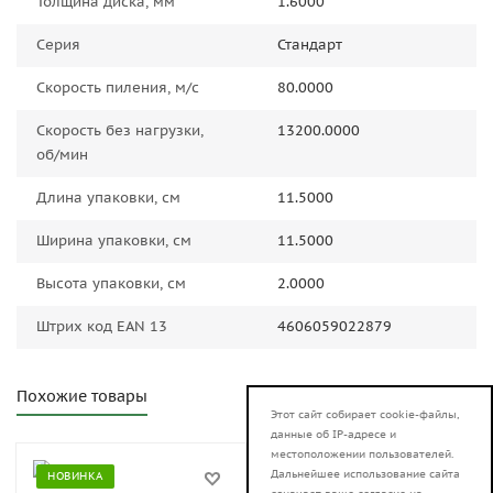
Толщина диска, мм
1.6000
Серия
Стандарт
Скорость пиления, м/с
80.0000
Скорость без нагрузки,
13200.0000
об/мин
Длина упаковки, см
11.5000
Ширина упаковки, см
11.5000
Высота упаковки, см
2.0000
Штрих код EAN 13
4606059022879
Похожие товары
Этот сайт собирает cookie-файлы,
данные об IP-адресе и
местоположении пользователей.
Дальнейшее использование сайта
НОВИНКА
НОВИНКА