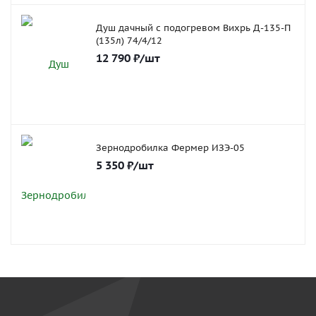
Душ дачный с подогревом Вихрь Д-135-П
(135л) 74/4/12
12 790
₽
/шт
Зернодробилка Фермер ИЗЭ-05
5 350
₽
/шт