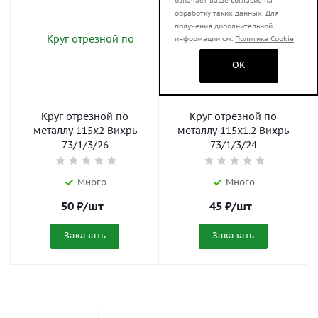
означает ваше согласие на
обработку таких данных. Для
получения дополнительной
информации см.
Политика Cookie
OK
Круг отрезной по
Круг отрезной по
металлу 115x2 Вихрь
металлу 115x1.2 Вихрь
73/1/3/26
73/1/3/24
Много
Много
50
₽
/шт
45
₽
/шт
Заказать
Заказать