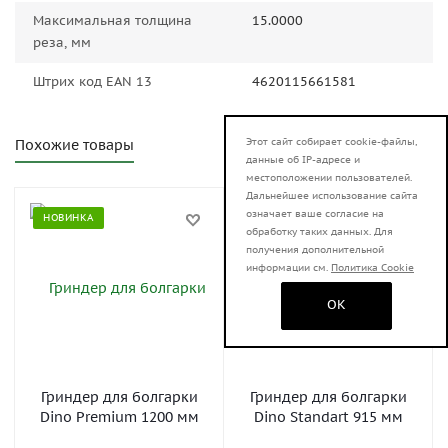
Максимальная толщина
15.0000
реза, мм
Штрих код EAN 13
4620115661581
Этот сайт собирает cookie-файлы,
Похожие товары
данные об IP-адресе и
местоположении пользователей.
Дальнейшее использование сайта
означает ваше согласие на
НОВИНКА
НОВИНКА
обработку таких данных. Для
получения дополнительной
информации см.
Политика Cookie
OK
Гриндер для болгарки
Гриндер для болгарки
Dino Premium 1200 мм
Dino Standart 915 мм