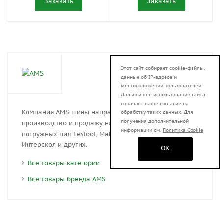
Заказать
Заказать
Этот сайт собирает cookie-файлы,
данные об IP-адресе и
местоположении пользователей.
Дальнейшее использование сайта
означает ваше согласие на
Компания AMS шины направляющие осуществляет
обработку таких данных. Для
получения дополнительной
производство и продажу направляющих шин для
информации см.
Политика Cookie
погружных пил Festool, Makita, Bosch, DeWalt, Зубр,
Интерскол и других.
OK
Все товары категории
Все товары бренда AMS