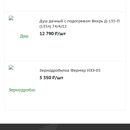
Душ дачный с подогревом Вихрь Д-135-П
(135л) 74/4/12
12 790
₽
/шт
Зернодробилка Фермер ИЗЭ-05
5 350
₽
/шт