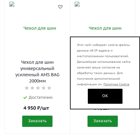
Этот сайт собирает cookie-файлы,
данные об IP-адресе и
местоположении пользователей.
Чехол для шин
Чехол для шин
Дальнейшее использование сайта
означает ваше согласие на
универсальный
универсальный
обработку таких данных. Для
усиленный AMS BAG
облегченный AMS BAG
получения дополнительной
2000мм
Lite 2000мм
информации см.
Политика Cookie
OK
Достаточно
Предзаказ
4 950
₽
/шт
0
₽
/шт
Заказать
Заказать