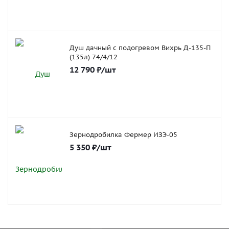
Душ дачный с подогревом Вихрь Д-135-П
(135л) 74/4/12
12 790
₽
/шт
Зернодробилка Фермер ИЗЭ-05
5 350
₽
/шт