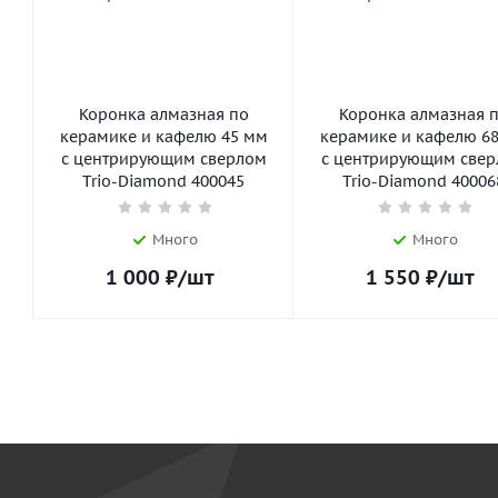
Коронка алмазная по
Коронка алмазная 
керамике и кафелю 45 мм
керамике и кафелю 6
с центрирующим сверлом
с центрирующим све
Trio-Diamond 400045
Trio-Diamond 40006
Много
Много
1 000
₽
/шт
1 550
₽
/шт