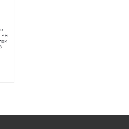
по
8 мм
рлом
8