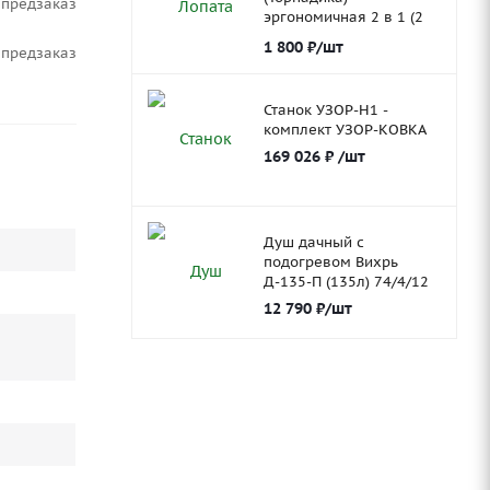
Предзаказ
эргономичная 2 в 1 (2
ковша)
1 800
₽
/шт
Предзаказ
Станок УЗОР-Н1 -
комплект УЗОР-КОВКА
169 026
₽
/шт
Душ дачный с
подогревом Вихрь
Д-135-П (135л) 74/4/12
12 790
₽
/шт