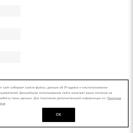
от сайт собирает cookie-файлы, данные об IP-адресе и местоположении
льзователей. Дальнейшее использование сайта означает ваше согласие на
работку таких данных. Для получения дополнительной информации см.
Политика
okie
OK