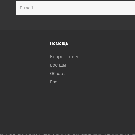
Помощь
Вопрос-ответ
Бренды
Обзоры
р
Блог
ешнего вида, комплектации и технических характеристик това