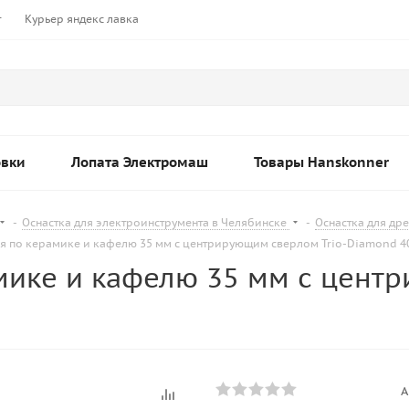
т
Курьер яндекс лавка
овки
Лопата Электромаш
Товары Hanskonner
-
Оснастка для электроинструмента в Челябинске
-
Оснастка для др
я по керамике и кафелю 35 мм с центрирующим сверлом Trio-Diamond 4
мике и кафелю 35 мм с центр
А