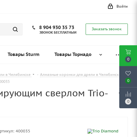
Войти
8 904 930 35 73
Заказать звонок
ЗВОНОК БЕСПЛАТНЫЙ
Товары Sturm
Товары Торнадо
0
ели в Челябинске
-
Алмазные коронки для дрели в Челябинске
0
00035
ирующим сверлом Trio-
0
ртикул:
400035