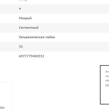
4
Мокрый
Сегментный
Гальваническая пайка
35
6977779400352
Эт
по
об
Co