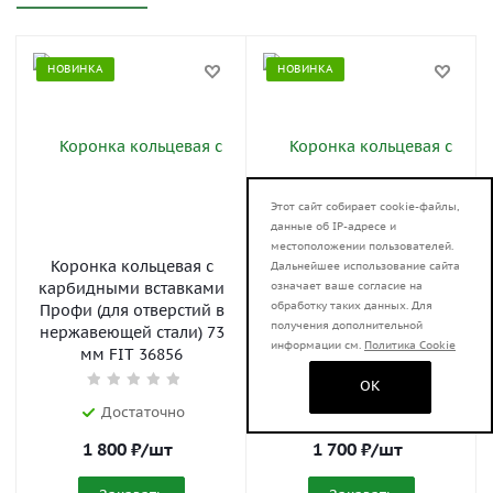
НОВИНКА
НОВИНКА
Этот сайт собирает cookie-файлы,
данные об IP-адресе и
местоположении пользователей.
Коронка кольцевая с
Коронка кольцевая с
Дальнейшее использование сайта
означает ваше согласие на
карбидными вставками
карбидными вставками
обработку таких данных. Для
Профи (для отверстий в
Профи (для отверстий в
получения дополнительной
нержавеющей стали) 73
нержавеющей стали) 70
информации см.
Политика Cookie
мм FIT 36856
мм FIT 36855
OK
Достаточно
Достаточно
1 800
₽
/шт
1 700
₽
/шт