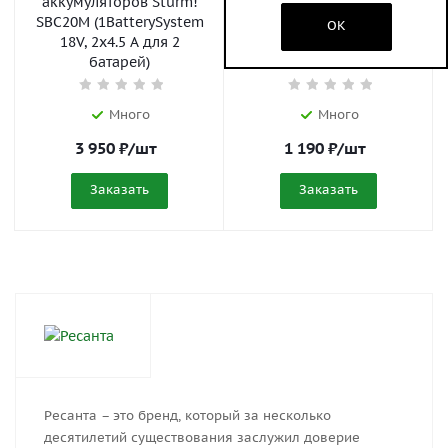
аккумуляторов Sturm!
аккумуляторов Sturm!
SBC20M (1BatterySystem
SBC1202 (1BatterySystem
OK
18V, 2x4.5 А для 2
12V, 2.4 А)
батарей)
Много
Много
3 950
₽
/шт
1 190
₽
/шт
Заказать
Заказать
Ресанта – это бренд, который за несколько
десятилетий существования заслужил доверие