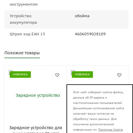
инструментом
Устройство
обойма
аккумулятора
Штрих код EAN 13
4606059028109
Похожие товары
НОВИНКА
НОВИНКА
Этот сайт собирает cookie-файлы,
данные об IP-адресе и
местоположении пользователей.
Дальнейшее использование сайта
означает ваше согласие на
обработку таких данных. Для
получения дополнительной
Зарядное устройство для
Зарядное устройство для
информации см.
Политика Cookie