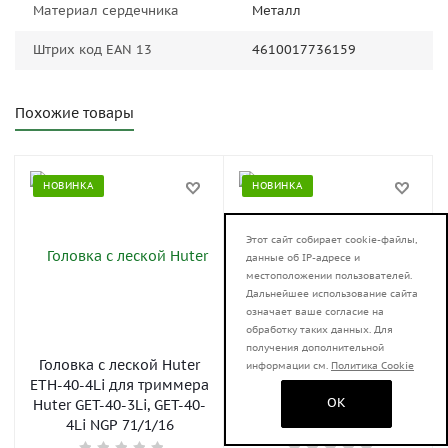
Материал сердечника
Металл
Штрих код EAN 13
4610017736159
Похожие товары
НОВИНКА
НОВИНКА
Этот сайт собирает cookie-файлы,
данные об IP-адресе и
местоположении пользователей.
Дальнейшее использование сайта
означает ваше согласие на
обработку таких данных. Для
получения дополнительной
Головка с леской Huter
Головка для триммера
информации см.
Политика Cookie
ETH-40-4Li для триммера
алюминиевая бочка
OK
Huter GET-40-3Li, GET-40-
Huter для GGT и GET
4Li NGP 71/1/16
1200-2000 71/2/40