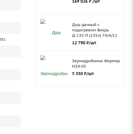
169 026
₽
/шт
Душ дачный с
подогревом Вихрь
Д-135-П (135л) 74/4/12
0U.
12 790
₽
/шт
Зернодробилка Фермер
ИЗЭ-05
5 350
₽
/шт