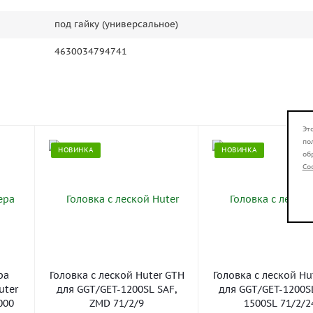
под гайку (универсальное)
4630034794741
Эт
по
НОВИНКА
НОВИНКА
об
Co
ра
Головка с леской Huter GTH
Головка с леской Hu
uter
для GGT/GET-1200SL SAF,
для GGT/GET-1200S
000
ZMD 71/2/9
1500SL 71/2/2