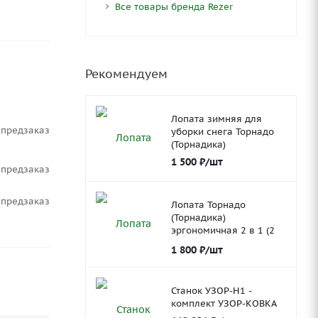
Все товары бренда Rezer
Рекомендуем
Лопата зимняя для
Предзаказ
уборки снега Торнадо
(Торнадика)
1 500
₽
/шт
Предзаказ
Предзаказ
Лопата Торнадо
(Торнадика)
эргономичная 2 в 1 (2
ковша)
1 800
₽
/шт
Станок УЗОР-Н1 -
комплект УЗОР-КОВКА