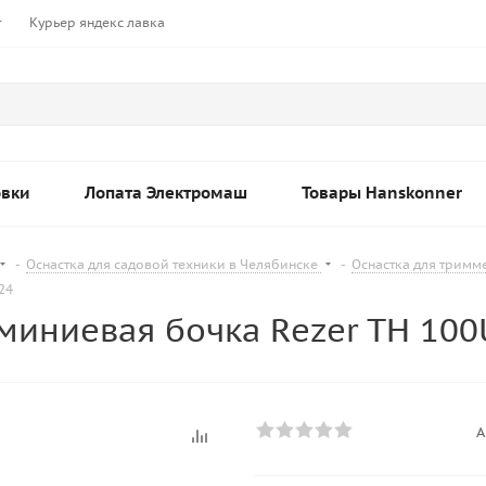
т
Курьер яндекс лавка
овки
Лопата Электромаш
Товары Hanskonner
-
Оснастка для садовой техники в Челябинске
-
Оснастка для тримм
24
иниевая бочка Rezer TH 100
А