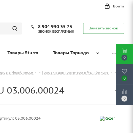
Войти
8 904 930 35 73
Заказать звонок
ЗВОНОК БЕСПЛАТНЫЙ
Товары Sturm
Товары Торнадо
0
еров в Челябинске
-
Головки для триммера в Челябинске
-
0
U 03.006.00024
0
ртикул:
03.006.00024