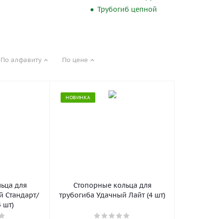
а
Трубогиб цепной
По алфавиту
По цене
НОВИНКА
ьца для
Стопорные кольца для
й Стандарт/
трубогиба Удачный Лайт (4 шт)
 шт)