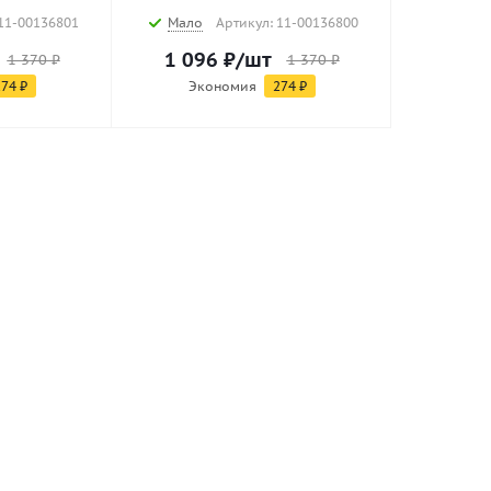
11-00136801
Мало
Артикул: 11-00136800
1 096
₽
/шт
1 370
₽
1 370
₽
274
₽
Экономия
274
₽