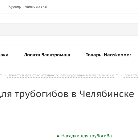
т
Курьер яндекс лавка
овки
Лопата Электромаш
Товары Hanskonner
-
Оснастка для строительного оборудования в Челябинске
-
Оснастк
ля трубогибов в Челябинске
а
Насадки для трубогиба