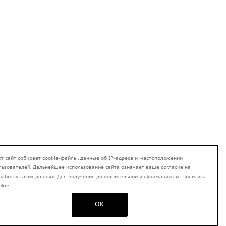
от сайт собирает cookie-файлы, данные об IP-адресе и местоположении
льзователей. Дальнейшее использование сайта означает ваше согласие на
работку таких данных. Для получения дополнительной информации см.
Политика
okie
OK