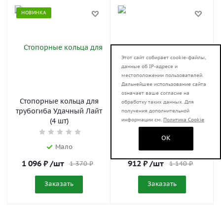
НОВИНКА
Этот сайт собирает cookie-файлы,
данные об IP-адресе и
местоположении пользователей.
Дальнейшее использование сайта
означает ваше согласие на
Стопорные кольца для
Адаптер (насадка) для
обработку таких данных. Для
трубогиба Удачный Лайт
дрели 150 мм к
получения дополнительной
информации см.
Политика Cookie
(4 шт)
трубогибу Удачный Лайт
OK
Мало
Мало
1 096
₽
/шт
912
₽
/шт
1 370
₽
1 140
₽
Заказать
Заказать