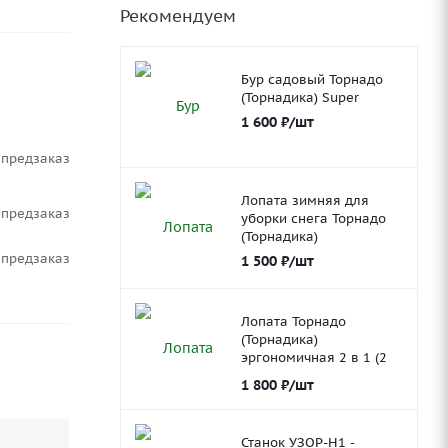
Рекомендуем
Бур садовый Торнадо
(Торнадика) Super
1 600
₽
/шт
Предзаказ
Лопата зимняя для
Предзаказ
уборки снега Торнадо
(Торнадика)
Предзаказ
1 500
₽
/шт
Лопата Торнадо
(Торнадика)
эргономичная 2 в 1 (2
ковша)
1 800
₽
/шт
Станок УЗОР-Н1 -