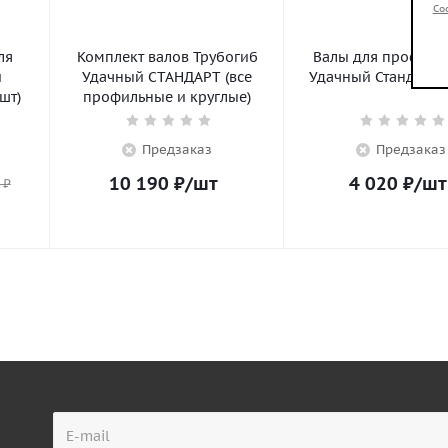
Co
ля
Комплект валов Трубогиб
Валы для профиля
й
Удачный СТАНДАРТ (все
Удачный Стандарт (
шт)
профильные и круглые)
Предзаказ
Предзаказ
10 190
₽
/шт
4 020
₽
/шт
₽