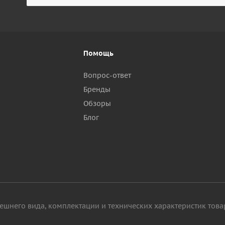
Помощь
Вопрос-ответ
Бренды
Обзоры
р
Блог
ешнего вида, комплектации и технических характеристик това