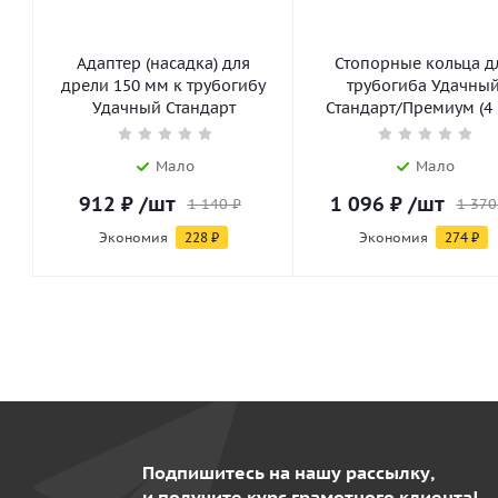
Адаптер (насадка) для
Стопорные кольца д
дрели 150 мм к трубогибу
трубогиба Удачны
Удачный Стандарт
Стандарт/Премиум (4 
Мало
Мало
912
₽
/шт
1 096
₽
/шт
1 140
₽
1 370
Экономия
228
₽
Экономия
274
₽
Подпишитесь на нашу рассылку,
и получите курс грамотного клиента!