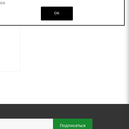
okie
OK
 20х30
Валы для круглой трубы
2 вала)
42,3 мм Удачный Стандарт
(3 вала)
Предзаказ
4 020
₽
/шт