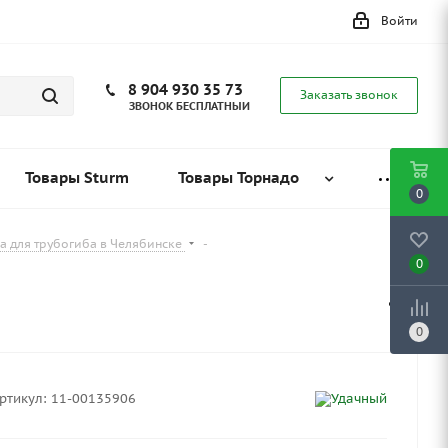
Войти
8 904 930 35 73
Заказать звонок
ЗВОНОК БЕСПЛАТНЫЙ
Товары Sturm
Товары Торнадо
0
а для трубогиба в Челябинске
-
0
0
ртикул:
11-00135906