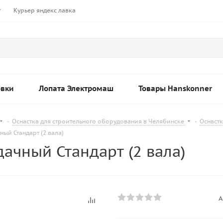
т
Курьер яндекс лавка
овки
Лопата Электромаш
Товары Hanskonner
-
Оснастка для строительного оборудования в Челябинске
-
Оснастк
ый Стандарт (2 вала)
ачный Стандарт (2 вала)
А