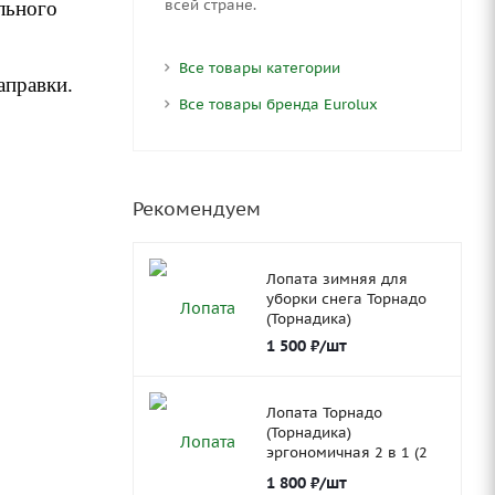
всей стране.
льного
Все товары категории
аправки.
Все товары бренда Eurolux
Рекомендуем
Лопата зимняя для
уборки снега Торнадо
(Торнадика)
1 500
₽
/шт
Лопата Торнадо
(Торнадика)
эргономичная 2 в 1 (2
ковша)
1 800
₽
/шт