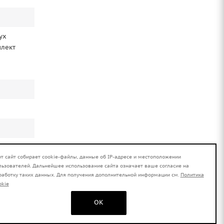
ух
плект
от сайт собирает cookie-файлы, данные об IP-адресе и местоположении
льзователей. Дальнейшее использование сайта означает ваше согласие на
работку таких данных. Для получения дополнительной информации см.
Политика
okie
OK