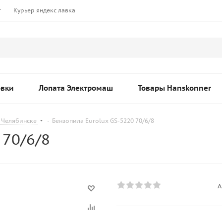
т
Курьер яндекс лавка
овки
Лопата Электромаш
Товары Hanskonner
 Челябинске
-
Бензопила Eurolux GS-5220 70/6/8
 70/6/8
А