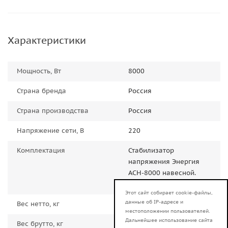
Характеристики
Мощность, Вт
8000
Страна бренда
Россия
Страна производства
Россия
Напряжение сети, В
220
Комплектация
Стабилизатор
напряжения Энергия
АСН-8000 навесной.
Паспорт. Коробка.
Этот сайт собирает cookie-файлы,
данные об IP-адресе и
Вес нетто, кг
14.5
местоположении пользователей.
Дальнейшее использование сайта
Вес брутто, кг
15.5