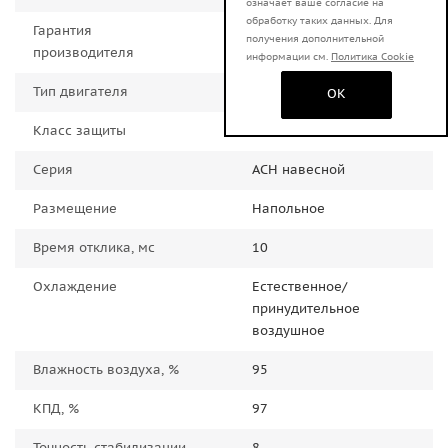
означает ваше согласие на
обработку таких данных. Для
Гарантия
36 месяцев
получения дополнительной
производителя
информации см.
Политика Cookie
Тип двигателя
Релейный
OK
Класс защиты
IP20
Серия
АСН навесной
Размещение
Напольное
Время отклика, мс
10
Охлаждение
Естественное/
принудительное
воздушное
Влажность воздуха, %
95
КПД, %
97
Точность стабилизации,
8