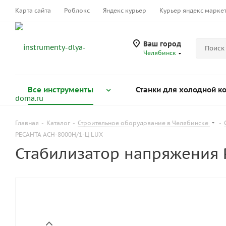
Карта сайта
Роблокс
Яндекс курьер
Курьер яндекс марке
Ваш город
Челябинск
Все инструменты
Станки для холодной к
Главная
-
Каталог
-
Строительное оборудование в Челябинске
-
РЕСАНТА АСН-8000Н/1-Ц LUX
Стабилизатор напряжения 