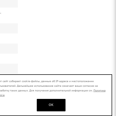
.
от сайт собирает cookie-файлы, данные об IP-адресе и местоположении
льзователей. Дальнейшее использование сайта означает ваше согласие на
работку таких данных. Для получения дополнительной информации см.
Политика
okie
OK