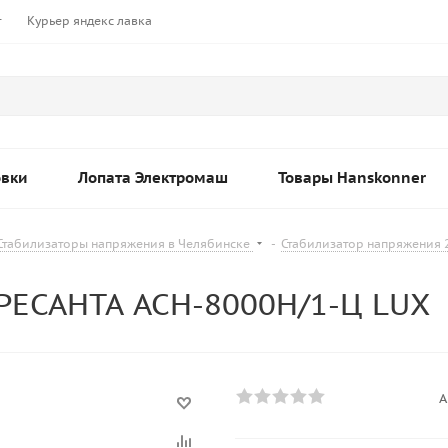
т
Курьер яндекс лавка
овки
Лопата Электромаш
Товары Hanskonner
Стабилизаторы напряжения в Челябинске
-
Стабилизатор напряжения 
РЕСАНТА АСН-8000Н/1-Ц LUX
А