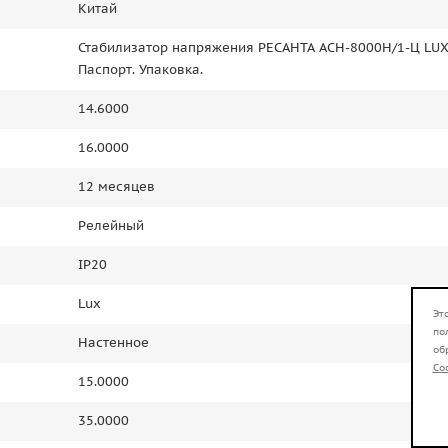
Китай
Стабилизатор напряжения РЕСАНТА АСН-8000Н/1-Ц LUX
Паспорт. Упаковка.
14.6000
16.0000
12 месяцев
Релейный
IP20
Lux
Эт
по
Настенное
об
Co
15.0000
35.0000