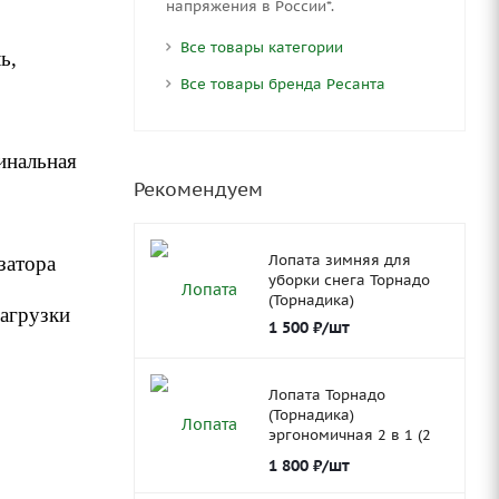
напряжения в России*.
Все товары категории
ь,
Все товары бренда Ресанта
инальная
Рекомендуем
Лопата зимняя для
затора
уборки снега Торнадо
(Торнадика)
нагрузки
1 500
₽
/шт
Лопата Торнадо
(Торнадика)
эргономичная 2 в 1 (2
ковша)
1 800
₽
/шт