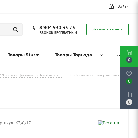
Войти
8 904 930 35 73
Заказать звонок
ЗВОНОК БЕСПЛАТНЫЙ
Товары Sturm
Товары Торнадо
0
220в (однофазный) в Челябинске
-
Стабилизатор напряжения
0
0
ртикул:
63/6/17