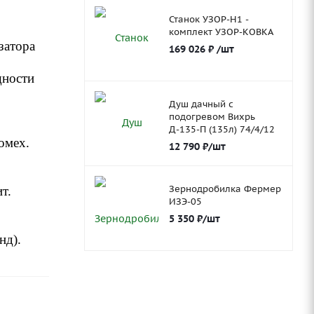
Станок УЗОР-Н1 -
комплект УЗОР-КОВКА
затора
169 026
₽
/шт
щности
Душ дачный с
подогревом Вихрь
Д-135-П (135л) 74/4/12
омех.
12 790
₽
/шт
Зернодробилка Фермер
т.
ИЗЭ-05
5 350
₽
/шт
нд).