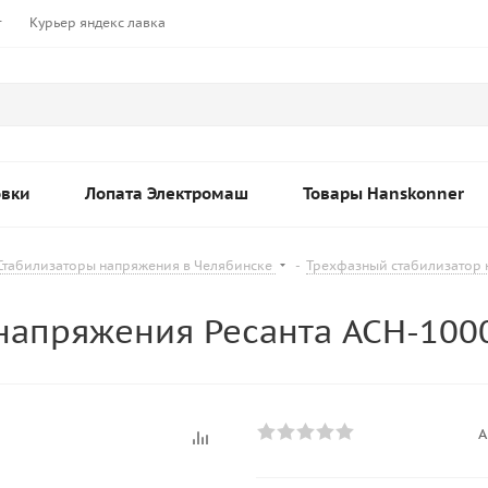
т
Курьер яндекс лавка
овки
Лопата Электромаш
Товары Hanskonner
Стабилизаторы напряжения в Челябинске
-
Трехфазный стабилизатор 
напряжения Ресанта АСН-100
А