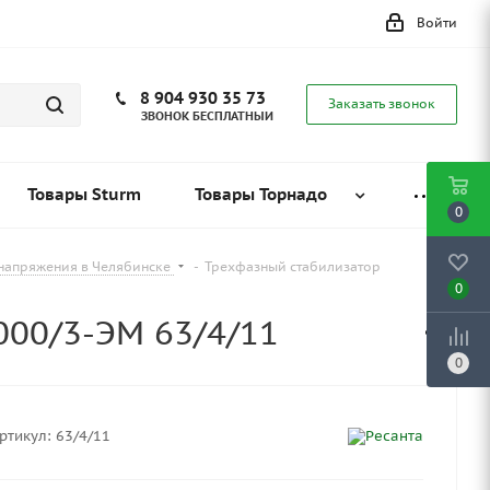
Войти
8 904 930 35 73
Заказать звонок
ЗВОНОК БЕСПЛАТНЫЙ
Товары Sturm
Товары Торнадо
0
напряжения в Челябинске
-
Трехфазный стабилизатор
0
000/3-ЭМ 63/4/11
0
ртикул:
63/4/11