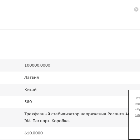
100000.0000
Латвия
Китай
Эт
380
по
об
Трехфазный стабилизатор напряжения Ресанта АСН-10
Co
ЭМ. Паспорт. Коробка.
610.0000