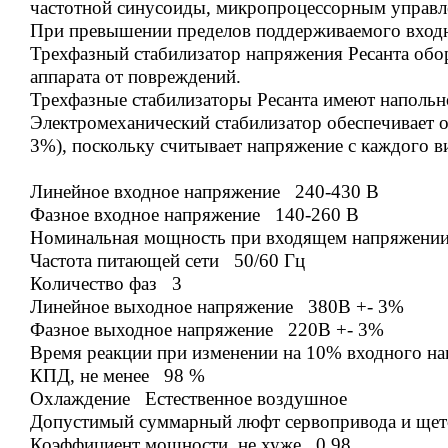
частотной синусоиды, микропроцессорным управле
При п
ревышении пределов поддерживаемого входн
Трехфазный стабилизатор напряжения Ресанта о
аппарата от повреждений.
Трехфазные стабилизаторы Ресанта имеют напольн
Электромеханический стабилизатор
обеспечивает 
3%), поскольку считывает напряжение с каждого в
Линейное входное напряжение 240-430 В
Фазное входное напряжение 140-260 В
Номинальная мощность при входящем напряжени
Частота питающей сети 50/60 Гц
Количество фаз 3
Линейное выходное напряжение 380В +- 3%
Фазное выходное напряжение 220В +- 3%
Время реакции при изменении на 10% входного на
КПД, не менее 98 %
Охлаждение Естественное воздушное
Допустимый суммарный люфт сервопривода и щет
Коэффициент мощности, не хуже 0.98