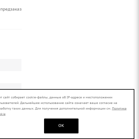
Предзаказ
от сайт собирает cookie-файлы, данные об IP-адресе и местоположении
льзователей. Дальнейшее использование сайта означает ваше согласие на
работку таких данных. Для получения дополнительной информации см.
Политика
0000/3-
okie
OK