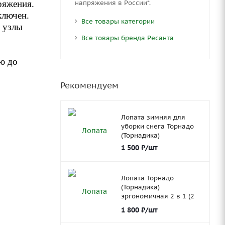
напряжения в России*.
ряжения.
ключен.
Все товары категории
 узлы
Все товары бренда Ресанта
ю до
Рекомендуем
Лопата зимняя для
уборки снега Торнадо
(Торнадика)
1 500
₽
/шт
Лопата Торнадо
(Торнадика)
эргономичная 2 в 1 (2
ковша)
1 800
₽
/шт