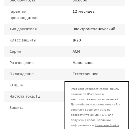
Вес брутто, кг
80.0000
Гарантия
12 месяцев
производителя
Тип двигателя
Электромеханический
Класс защиты
IP20
Серия
АСН
Размещение
Напольное
Охлаждение
Естественное
КПД, %
98.0000
Этот сайт собирает cookie-файлы,
данные об IP-адресе и
Частота тока, Гц
50.0000
местоположении пользователей.
Дальнейшее использование сайта
Защита
от короткого
означает ваше согласие на
замыкания, от
обработку таких данных. Для
перегрева, от
получения дополнительной
информации см.
Политика Cookie
повышенного