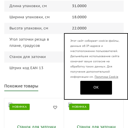
Длина упаковки, см
31.0000
Ширина упаковки, см
18.0000
Высота упаковки, см
22.0000
Угол заточки резца в
±30
Этот сайт собирает cookie-файлы,
плане, градусов
данные об IP-адресе и
местоположении пользователей.
Станок для заточки
цепей
Дальнейшее использование сайта
означает ваше согласие на
обработку таких данных. Для
Штрих код EAN 13
4606059018049
получения дополнительной
информации см.
Политика Cookie
Похожие товары
OK
НОВИНКА
НОВИНКА