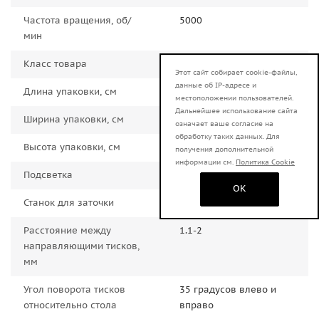
Частота вращения, об/
5000
мин
Класс товара
Бытовой
Этот сайт собирает cookie-файлы,
данные об IP-адресе и
Длина упаковки, см
25.0000
местоположении пользователей.
Дальнейшее использование сайта
Ширина упаковки, см
20.0000
означает ваше согласие на
обработку таких данных. Для
Высота упаковки, см
17.0000
получения дополнительной
информации см.
Политика Cookie
Подсветка
Есть
OK
Станок для заточки
цепей
Расстояние между
1.1-2
направляющими тисков,
мм
Угол поворота тисков
35 градусов влево и
относительно стола
вправо