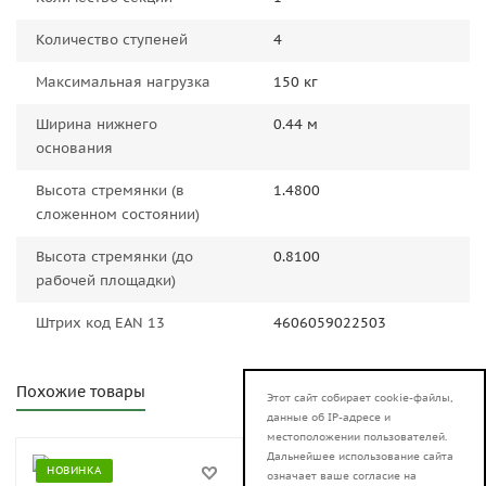
Количество ступеней
4
Максимальная нагрузка
150 кг
Ширина нижнего
0.44 м
основания
Высота стремянки (в
1.4800
сложенном состоянии)
Высота стремянки (до
0.8100
рабочей площадки)
Штрих код EAN 13
4606059022503
Похожие товары
Этот сайт собирает cookie-файлы,
данные об IP-адресе и
местоположении пользователей.
Дальнейшее использование сайта
НОВИНКА
НОВИНКА
означает ваше согласие на