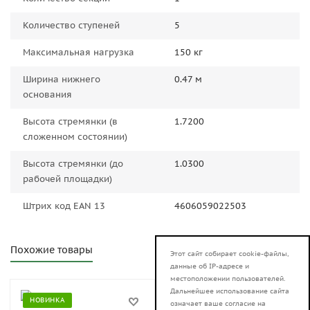
Количество ступеней
5
Максимальная нагрузка
150 кг
Ширина нижнего
0.47 м
основания
Высота стремянки (в
1.7200
сложенном состоянии)
Высота стремянки (до
1.0300
рабочей площадки)
Штрих код EAN 13
4606059022503
Похожие товары
Этот сайт собирает cookie-файлы,
данные об IP-адресе и
местоположении пользователей.
Дальнейшее использование сайта
НОВИНКА
НОВИНКА
означает ваше согласие на