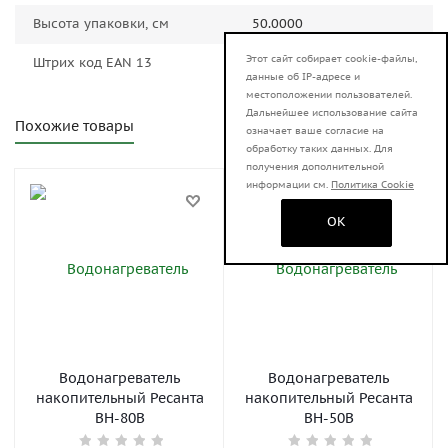
Высота упаковки, см
50.0000
Этот сайт собирает cookie-файлы,
Штрих код EAN 13
4606059029649
данные об IP-адресе и
местоположении пользователей.
Дальнейшее использование сайта
Похожие товары
означает ваше согласие на
обработку таких данных. Для
получения дополнительной
информации см.
Политика Cookie
OK
Водонагреватель
Водонагреватель
накопительный Ресанта
накопительный Ресанта
ВН-80В
ВН-50В