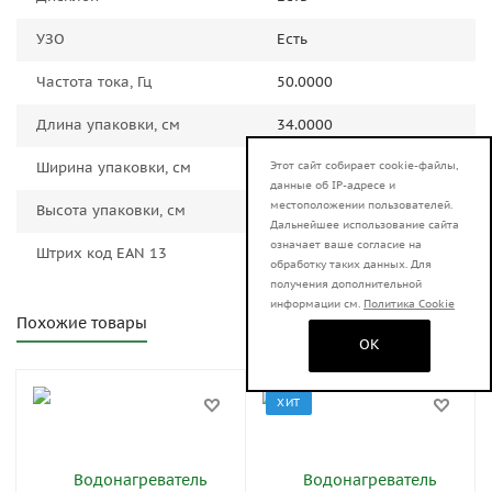
УЗО
Есть
Частота тока, Гц
50.0000
Длина упаковки, см
34.0000
Ширина упаковки, см
56.0000
Этот сайт собирает cookie-файлы,
данные об IP-адресе и
местоположении пользователей.
Высота упаковки, см
110.0000
Дальнейшее использование сайта
означает ваше согласие на
Штрих код EAN 13
4606059029663
обработку таких данных. Для
получения дополнительной
информации см.
Политика Cookie
Похожие товары
OK
ХИТ