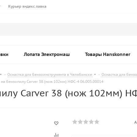
т
Курьер яндекс лавка
овки
Лопата Электромаш
Товары Hanskonner
-
Оснастка для бензоинструмента в Челябинске
-
Оснастка для бенз
на бензопилу Carver 38 (нож 102мм) НФС-4 06.005.00014
илу Carver 38 (нож 102мм) НФ
А