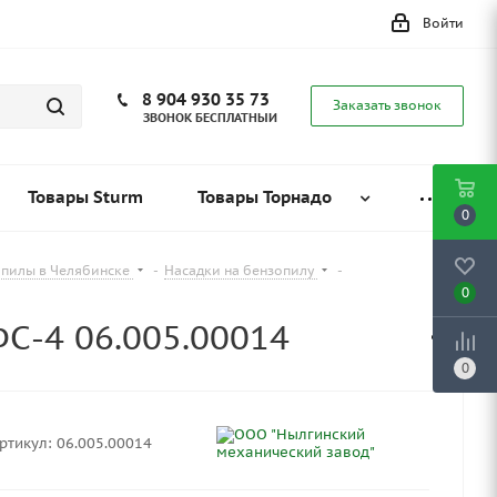
Войти
8 904 930 35 73
Заказать звонок
ЗВОНОК БЕСПЛАТНЫЙ
Товары Sturm
Товары Торнадо
0
опилы в Челябинске
-
Насадки на бензопилу
-
0
С-4 06.005.00014
0
ртикул:
06.005.00014