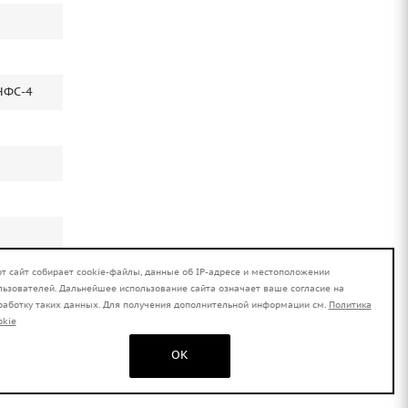
НФС-4
от сайт собирает cookie-файлы, данные об IP-адресе и местоположении
льзователей. Дальнейшее использование сайта означает ваше согласие на
работку таких данных. Для получения дополнительной информации см.
Политика
okie
OK