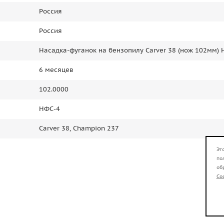
Россия
Россия
Насадка-фуганок на бензопилу Carver 38 (нож 102мм) 
6 месяцев
102.0000
НФС-4
Carver 38, Champion 237
Эт
по
об
Co