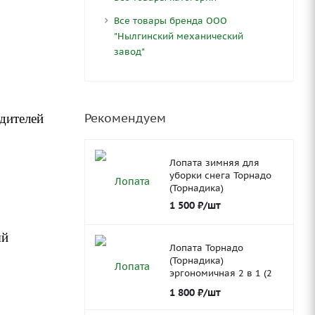
Все товары бренда ООО
"Нылгинский механический
завод"
Рекомендуем
одителей
Лопата зимняя для
уборки снега Торнадо
(Торнадика)
1 500
₽
/шт
ый
Лопата Торнадо
(Торнадика)
эргономичная 2 в 1 (2
ковша)
1 800
₽
/шт