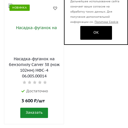
Дальнейшее использование сайта
означает ваше согласие на
НОВИНКА
обработку таких данных. Для
получения дополнительной
информации см.
Политика Cookie
OK
Насадка-фуганок на
бензопилу Carver 38 (нож
102мм) НФС-4
06.005.00014
Достаточно
3 600
₽
/шт
Заказать