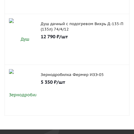
Душ дачный с подогревом Вихрь Д-135-П
(135л) 74/4/12
12 790
₽
/шт
Зернодробилка Фермер ИЗЭ-05
5 350
₽
/шт