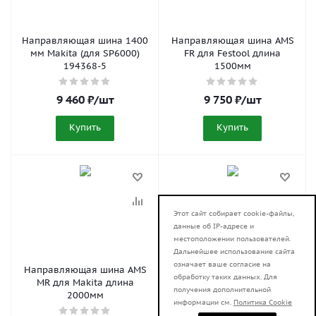
Направляющая шина 1400
Направляющая шина AMS
мм Makita (для SP6000)
FR для Festool длина
194368-5
1500мм
9 460
₽
/шт
9 750
₽
/шт
Купить
Купить
Этот сайт собирает cookie-файлы,
данные об IP-адресе и
местоположении пользователей.
Дальнейшее использование сайта
означает ваше согласие на
Направляющая шина AMS
Направляющая шина AMS
обработку таких данных. Для
MR для Makita длина
FR для Festool длина
получения дополнительной
2000мм
2000мм
информации см.
Политика Cookie