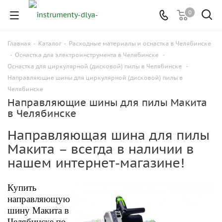
0
Главная
-
Каталог
-
Расходные материалы и оснастка в Челябинске
-
Оснастка для электроинструмента в Челябинске
-
Оснастка для циркулярной (дисковой) пилы в Челябинске
-
Направляющие шины для циркулярной (дисковой) пилы в
Челябинске
Направляющие шины для пилы Макита
в Челябинске
Направляющая шина для пилы
Макита – всегда в наличии в
нашем интернет-магазине!
Купить
направляющую
шину Макита в
Челябинске по