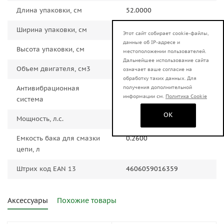
Длина упаковки, см
52.0000
Ширина упаковки, см
28.0000
Этот сайт собирает cookie-файлы,
данные об IP-адресе и
Высота упаковки, см
33.0000
местоположении пользователей.
Дальнейшее использование сайта
Объем двигателя, см3
52.0000
означает ваше согласие на
обработку таких данных. Для
получения дополнительной
Антивибрационная
Да
информации см.
Политика Cookie
система
OK
Мощность, л.с.
3.8000
Емкость бака для смазки
0.2600
цепи, л
Штрих код EAN 13
4606059016359
Аксессуары
Похожие товары