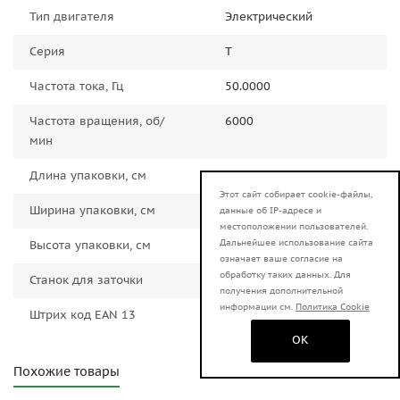
Тип двигателя
Электрический
Серия
Т
Частота тока, Гц
50.0000
Частота вращения, об/
6000
мин
Длина упаковки, см
31.0000
Этот сайт собирает cookie-файлы,
Ширина упаковки, см
21.0000
данные об IP-адресе и
местоположении пользователей.
Дальнейшее использование сайта
Высота упаковки, см
17.0000
означает ваше согласие на
обработку таких данных. Для
Станок для заточки
цепей
получения дополнительной
информации см.
Политика Cookie
Штрих код EAN 13
4606059032847
OK
Похожие товары